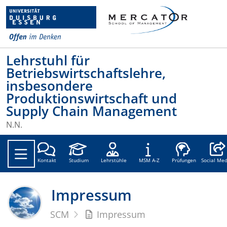
Lehrstuhl für
Betriebswirtschaftslehre,
insbesondere
Produktionswirtschaft und
Supply Chain Management
N.N.
Social
Kontakt
Studium
Lehrstühle
MSM A-Z
Prüfungen
Social Med
Impressum
SCM
Impressum