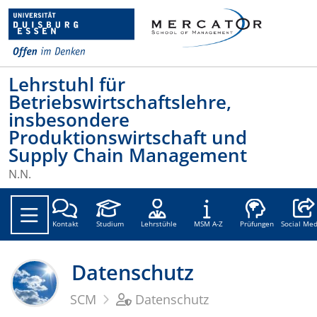
Lehrstuhl für
Betriebswirtschaftslehre,
insbesondere
Produktionswirtschaft und
Supply Chain Management
N.N.
Social
Kontakt
Studium
Lehrstühle
MSM A-Z
Prüfungen
Social Med
Datenschutz
SCM
Datenschutz