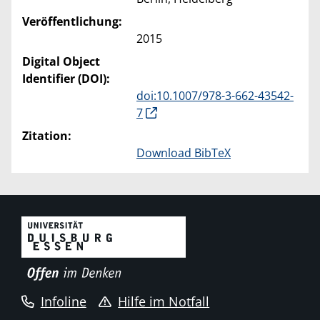
Veröffentlichung:
2015
Digital Object
Identifier (DOI):
doi:10.1007/978-3-662-43542-
7
Zitation:
Download BibTeX
Infoline
Hilfe im Notfall