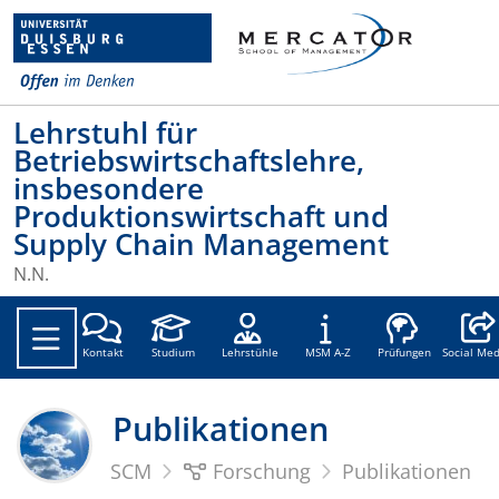
Lehrstuhl für
Betriebswirtschaftslehre,
insbesondere
Produktionswirtschaft und
Supply Chain Management
N.N.
Social
Kontakt
Studium
Lehrstühle
MSM A-Z
Prüfungen
Social Med
Publikationen
SCM
Forschung
Publikationen